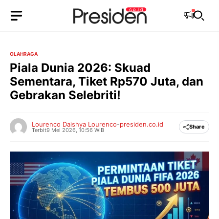
Langsung
ke
isi
OLAHRAGA
Piala Dunia 2026: Skuad
Sementara, Tiket Rp570 Juta, dan
Gebrakan Selebriti!
Lourenco Daishya Lourenco
-
presiden.co.id
Share
Terbit
9 Mei 2026, 10:56 WIB