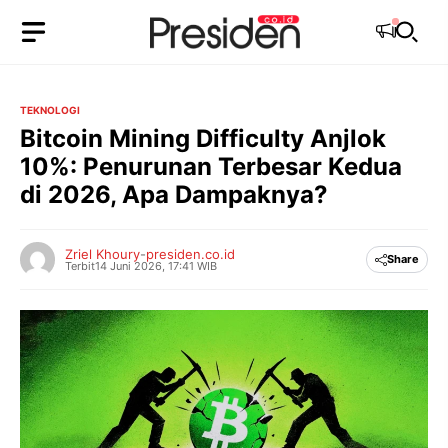
Langsung
ke
isi
TEKNOLOGI
Bitcoin Mining Difficulty Anjlok
10%: Penurunan Terbesar Kedua
di 2026, Apa Dampaknya?
Zriel Khoury
-
presiden.co.id
Share
Terbit
14 Juni 2026, 17:41 WIB