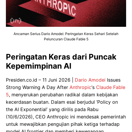
Ancaman Serius Dario Amodei: Peringatan Keras Sehari Setelah
Peluncuran Claude Fable 5
Peringatan Keras dari Puncak
Kepemimpinan AI
Presiden.co.id – 11 Juni 2026 |
Dario Amodei
Issues
Strong Warning A Day After
Anthropic
‘s
Claude Fable
5
, menyerukan perubahan radikal dalam kebijakan
kecerdasan buatan. Dalam esai berjudul ‘Policy on
the AI Exponential’ yang dirilis pada Rabu
(10/6/2026), CEO Anthropic ini mendesak pemerintah
untuk mewajibkan pengujian pihak ketiga terhadap
model AI frontier dan memberi kewenangan