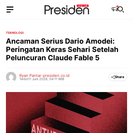
Langsung
ke
isi
TEKNOLOGI
Ancaman Serius Dario Amodei:
Peringatan Keras Sehari Setelah
Peluncuran Claude Fable 5
Ryan Pantar
-
presiden.co.id
Share
Terbit
11 Juni 2026, 04:11 WIB