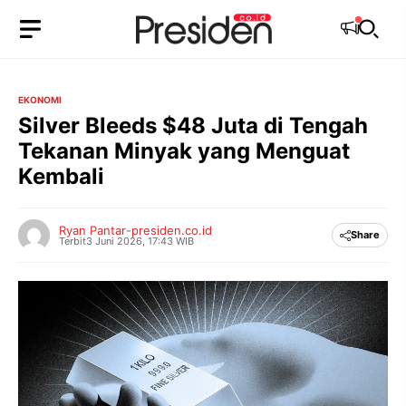
Langsung
ke
isi
EKONOMI
Silver Bleeds $48 Juta di Tengah
Tekanan Minyak yang Menguat
Kembali
Ryan Pantar
-
presiden.co.id
Share
Terbit
3 Juni 2026, 17:43 WIB